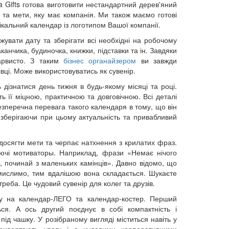
ra Gifts готова виготовити нестандартний дерев'яний
та мети, яку має компанія. Ми також маємо готові
ікальний календар із логотипом Вашої компанії.
жувати дату та зберігати всі необхідні на робочому
анчика, будиночка, книжки, підставки та ін. Завдяки
арвисто. З таким
бізнес органайзером
ви завжди
івці. Може використовуватись як сувенір.
ь дізнатися день тижня в будь-якому місяці та році.
 її міцною, практичною та довговічною. Всі деталі
езперечна перевага такого календаря в тому, що він
 зберігаючи при цьому актуальність та привабливий
 досягти мети та черпає натхнення з крилатих фраз.
ючі мотиваторы. Наприклад, фрази «Немає нічого
 починай з маленьких камінців». Давно відомо, що
мислимо, тим вдалішою вона складається. Шукаєте
треба. Це чудовий сувенір для колег та друзів.
агу на календар-ЛЕГО та календар-костер. Перший
ся. А ось другий поєднує в собі компактність і
під чашку. У розібраному вигляді міститься навіть у
привертають увагу і є чудовими корпоративними