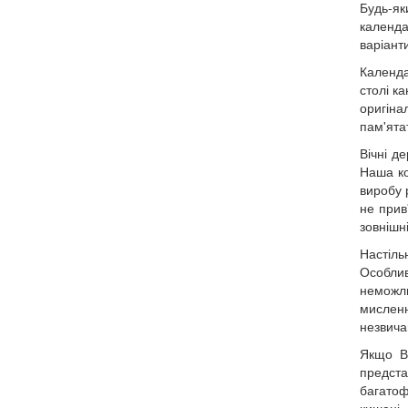
Будь-як
календа
варіант
Календа
столі к
оригін
пам'ята
Вічні д
Наша ко
виробу 
не прив
зовнішн
Настіль
Особлив
неможли
мисленн
незвича
Якщо Ва
предста
багатоф
кишені