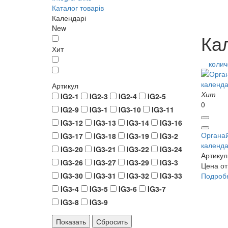
Каталог товарів
Календарі
New
Ка
Хит
колич
Артикул
Хит
IG2-1
IG2-3
IG2-4
IG2-5
0
IG2-9
IG3-1
IG3-10
IG3-11
IG3-12
IG3-13
IG3-14
IG3-16
Органай
IG3-17
IG3-18
IG3-19
IG3-2
календ
IG3-20
IG3-21
IG3-22
IG3-24
Артикул
IG3-26
IG3-27
IG3-29
IG3-3
Цена от
IG3-30
IG3-31
IG3-32
IG3-33
Подроб
IG3-4
IG3-5
IG3-6
IG3-7
IG3-8
IG3-9