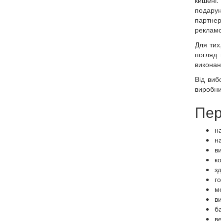
подарун
партнер
рекламо
Для тих
погляд 
виконан
Від виб
виробни
Пер
н
н
в
ко
з
г
м
ви
б
в