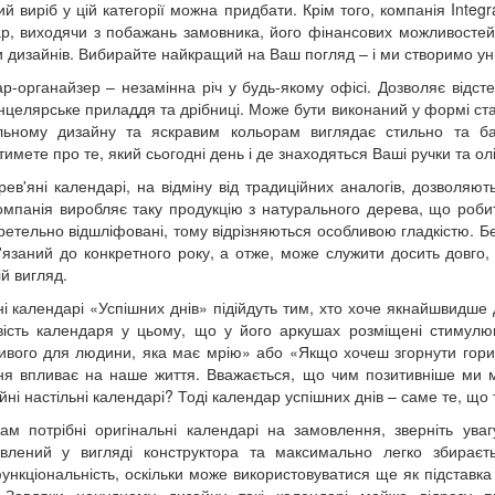
ий виріб у цій категорії можна придбати. Крім того, компанія Integ
р, виходячи з побажань замовника, його фінансових можливостей 
и дизайнів. Вибирайте найкращий на Ваш погляд – і ми створимо ун
р-органайзер – незамінна річ у будь-якому офісі. Дозволяє відсте
анцелярське приладдя та дрібниці. Може бути виконаний у формі стак
альному дизайну та яскравим кольорам виглядає стильно та б
тимете про те, який сьогодні день і де знаходяться Ваші ручки та ол
ерев'яні календарі, на відміну від традиційних аналогів, дозволяют
мпанія виробляє таку продукцію з натурального дерева, що робить
ретельно відшліфовані, тому відрізняються особливою гладкістю. Б
'язаний до конкретного року, а отже, може служити досить довго,
ій вигляд.
ні календарі «Успішних днів» підійдуть тим, хто хоче якнайшвидше
ість календаря у цьому, що у його аркушах розміщені стимулю
вого для людини, яка має мрію» або «Якщо хочеш згорнути гори,
я впливає на наше життя. Вважається, що чим позитивніше ми 
йні настільні календарі? Тоді календар успішних днів – саме те, що 
м потрібні оригінальні календарі на замовлення, зверніть ув
влений у вигляді конструктора та максимально легко збираєть
ункціональність, оскільки може використовуватися ще як підставка 
. Завдяки ненудному дизайну такі календарі майже відразу 