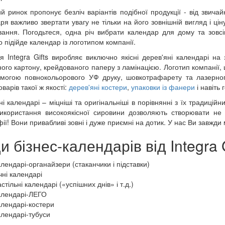
й ринок пропонує безліч варіантів подібної продукції - від звича
я важливо звертати увагу не тільки на його зовнішній вигляд і ціну,
вання. Погодьтеся, одна річ вибрати календар для дому та зовс
о підійде календар із логотипом компанії.
я Integra Gifts виробляє виключно якісні дерев'яні календарі н
ного картону, крейдованого паперу з ламінацією. Логотип компанії
могою повнокольорового УФ друку, шовкотрафарету та лазерного
оварів такої ж якості:
дерев'яні костери
,
упаковки із фанери
і навіть 
ні календарі – міцніші та оригінальніші в порівнянні з їх традиц
икористання високоякісної сировини дозволяють створювати не
фії! Вони привабливі зовні і дуже приємні на дотик. У нас Ви завжд
и бізнес-календарів від Integra 
алендарі-органайзери (стаканчики і підставки)
чні календарі
стільні календарі («успішних днів» і т.д.)
алендарі-ЛЕГО
алендарі-костери
алендарі-тубуси