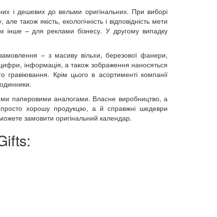
йних і дешевих до вельми оригінальних. При виборі
 але також якість, екологічність і відповідність мети
ім інше – для реклами бізнесу. У другому випадку
а замовлення – з масиву вільхи, березової фанери,
, цифри, інформація, а також зображення наносяться
 гравіювання. Крім цього в асортименті компанії
годинники.
ійними паперовими аналогами. Власне виробництво, а
 просто хорошу продукцію, а й справжні шедеври
и можете замовити оригінальний календар.
Gifts: