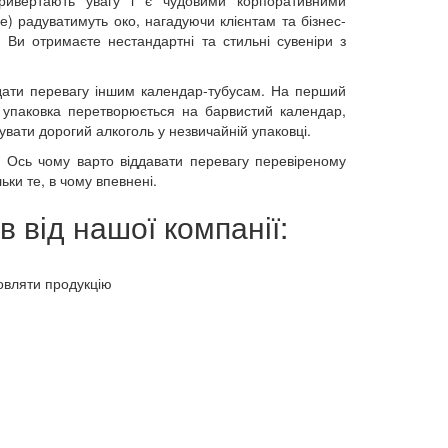
е) радуватимуть око, нагадуючи клієнтам та бізнес-
Ви отримаєте нестандартні та стильні сувеніри з
ддати перевагу іншим календар-тубусам. На перший
 упаковка перетворюється на барвистий календар,
вати дорогий алкоголь у незвичайній упаковці.
у. Ось чому варто віддавати перевагу перевіреному
ки те, в чому впевнені.
 від нашої компанії:
товляти продукцію