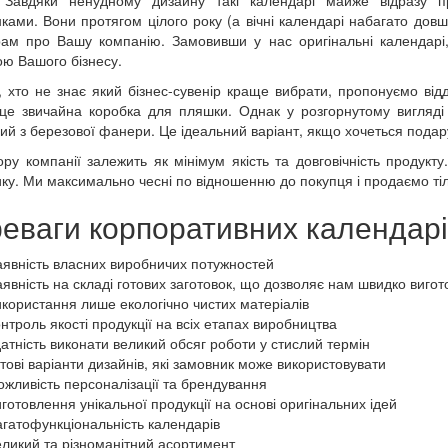
ками. Вони протягом цілого року (а вічні календарі набагато довш
ам про Вашу компанію. Замовивши у нас оригінальні календарі, 
ю Вашого бізнесу.
, хто не знає який бізнес-сувенір краще вибрати, пропонуємо ві
це звичайна коробка для пляшки. Однак у розгорнутому вигляді
ий з березової фанери. Це ідеальний варіант, якщо хочеться подару
ору компанії залежить як мінімум якість та довговічність продукт
ку. Ми максимально чесні по відношенню до покупця і продаємо тіль
еваги корпоративних календарів
аявність власних виробничих потужностей
аявність на складі готових заготовок, що дозволяє нам швидко виго
икористання лише екологічно чистих матеріалів
нтроль якості продукції на всіх етапах виробництва
датність виконати великий обсяг роботи у стислий термін
отові варіанти дизайнів, які замовник може використовувати
ожливість персоналізації та брендування
готовлення унікальної продукції на основі оригінальних ідей
агатофункціональність календарів
еликий та різноманітний асортимент