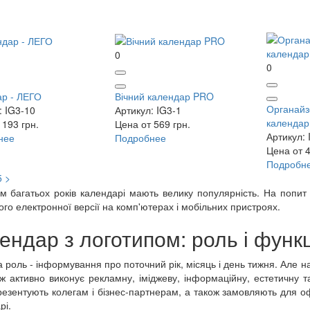
0
0
р - ЛЕГО
Вічний календар PRO
Органайз
: IG3-10
Артикул: IG3-1
календар
 193 грн.
Цена от 569 грн.
Артикул: 
нее
Подробнее
Цена от 4
Подробн
5
>
м багатьох років календарі мають велику популярність. На попит
ого електронної версії на комп'ютерах і мобільних пристроях.
ендар з логотипом: роль і функц
 роль - інформування про поточний рік, місяць і день тижня. Але н
ож активно виконує рекламну, іміджеву, інформаційну, естетичну т
резентують колегам і бізнес-партнерам, а також замовляють для оф
рі.