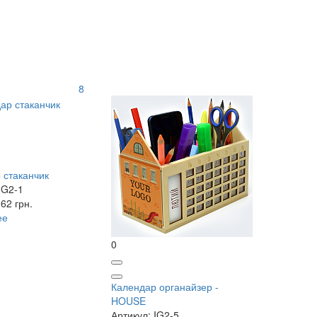
8
 стаканчик
IG2-1
62 грн.
ее
0
Календар органайзер -
HOUSE
Артикул: IG2-5