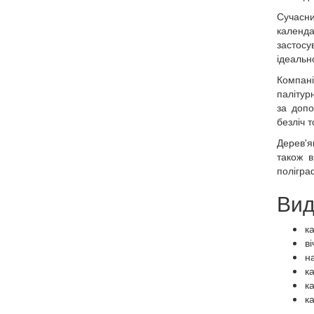
Сучасни
календар
застосу
ідеальн
Компані
палітур
за допо
безліч т
Дерев'я
також в
полігра
Вид
к
ві
на
к
к
к