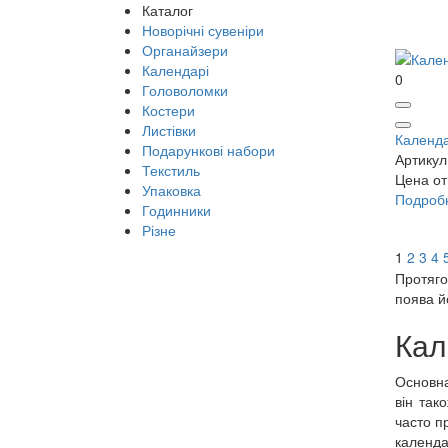
Каталог
Новорічні сувеніри
Органайзери
Календарі
0
Головоломки
Костери
Листівки
Календа
Подарункові набори
Артикул
Текстиль
Цена от
Упаковка
Подроб
Годинники
Різне
1
2
3
4
Протяго
поява й
Кал
Основна
він так
часто п
календа