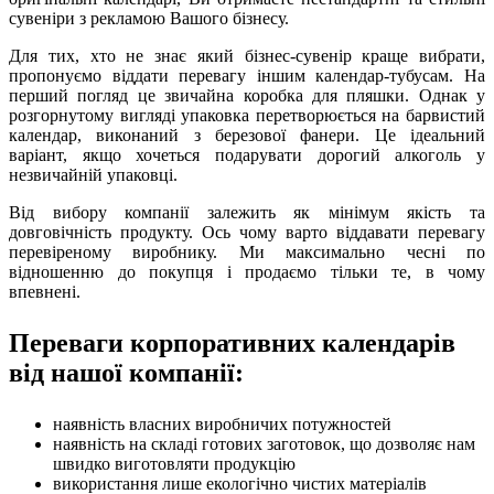
сувеніри з рекламою Вашого бізнесу.
Для тих, хто не знає який бізнес-сувенір краще вибрати,
пропонуємо віддати перевагу іншим календар-тубусам. На
перший погляд це звичайна коробка для пляшки. Однак у
розгорнутому вигляді упаковка перетворюється на барвистий
календар, виконаний з березової фанери. Це ідеальний
варіант, якщо хочеться подарувати дорогий алкоголь у
незвичайній упаковці.
Від вибору компанії залежить як мінімум якість та
довговічність продукту. Ось чому варто віддавати перевагу
перевіреному виробнику. Ми максимально чесні по
відношенню до покупця і продаємо тільки те, в чому
впевнені.
Переваги корпоративних календарів
від нашої компанії:
наявність власних виробничих потужностей
наявність на складі готових заготовок, що дозволяє нам
швидко виготовляти продукцію
використання лише екологічно чистих матеріалів