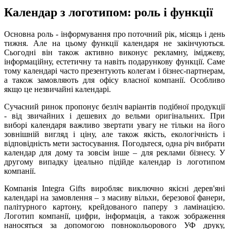
Календар з логотипом: роль і функції
Основна роль - інформування про поточний рік, місяць і день
тижня. Але на цьому функції календаря не закінчуються.
Сьогодні він також активно виконує рекламну, іміджеву,
інформаційну, естетичну та навіть подарункову функції. Саме
тому календарі часто презентують колегам і бізнес-партнерам,
а також замовляють для офісу власної компанії. Особливо
якщо це незвичайні календарі.
Сучасний ринок пропонує безліч варіантів подібної продукції
- від звичайних і дешевих до вельми оригінальних. При
виборі календаря важливо звертати увагу не тільки на його
зовнішній вигляд і ціну, але також якість, екологічність і
відповідність мети застосування. Погодьтеся, одна річ вибрати
календар для дому та зовсім інше – для реклами бізнесу. У
другому випадку ідеально підійде календар із логотипом
компанії.
Компанія Integra Gifts виробляє виключно якісні дерев'яні
календарі на замовлення – з масиву вільхи, березової фанери,
палітурного картону, крейдованого паперу з ламінацією.
Логотип компанії, цифри, інформація, а також зображення
наносяться за допомогою повнокольорового УФ друку,