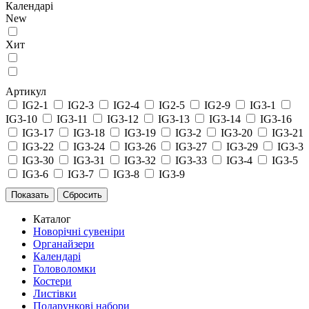
Календарі
New
Хит
Артикул
IG2-1
IG2-3
IG2-4
IG2-5
IG2-9
IG3-1
IG3-10
IG3-11
IG3-12
IG3-13
IG3-14
IG3-16
IG3-17
IG3-18
IG3-19
IG3-2
IG3-20
IG3-21
IG3-22
IG3-24
IG3-26
IG3-27
IG3-29
IG3-3
IG3-30
IG3-31
IG3-32
IG3-33
IG3-4
IG3-5
IG3-6
IG3-7
IG3-8
IG3-9
Каталог
Новорічні сувеніри
Органайзери
Календарі
Головоломки
Костери
Листівки
Подарункові набори