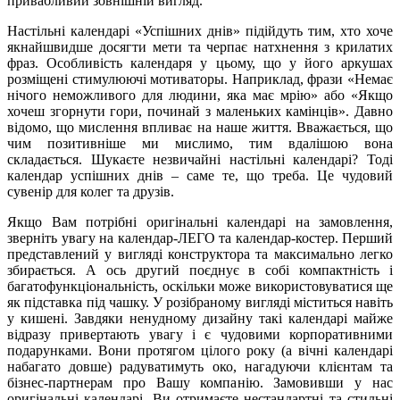
привабливий зовнішній вигляд.
Настільні календарі «Успішних днів» підійдуть тим, хто хоче
якнайшвидше досягти мети та черпає натхнення з крилатих
фраз. Особливість календаря у цьому, що у його аркушах
розміщені стимулюючі мотиваторы. Наприклад, фрази «Немає
нічого неможливого для людини, яка має мрію» або «Якщо
хочеш згорнути гори, починай з маленьких камінців». Давно
відомо, що мислення впливає на наше життя. Вважається, що
чим позитивніше ми мислимо, тим вдалішою вона
складається. Шукаєте незвичайні настільні календарі? Тоді
календар успішних днів – саме те, що треба. Це чудовий
сувенір для колег та друзів.
Якщо Вам потрібні оригінальні календарі на замовлення,
зверніть увагу на календар-ЛЕГО та календар-костер. Перший
представлений у вигляді конструктора та максимально легко
збирається. А ось другий поєднує в собі компактність і
багатофункціональність, оскільки може використовуватися ще
як підставка під чашку. У розібраному вигляді міститься навіть
у кишені. Завдяки ненудному дизайну такі календарі майже
відразу привертають увагу і є чудовими корпоративними
подарунками. Вони протягом цілого року (а вічні календарі
набагато довше) радуватимуть око, нагадуючи клієнтам та
бізнес-партнерам про Вашу компанію. Замовивши у нас
оригінальні календарі, Ви отримаєте нестандартні та стильні