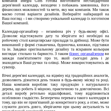
компанія Integra Gifts готова виготовити нестандартний
дерев'яний календар, виходячи з побажань замовника, його
фінансових можливостей та мети, яку має компанія. Ми також
маємо готові варіанти дизайнів. Вибирайте найкращий на
Ваш погляд – і ми створимо унікальний календар із логотипом
Вашої компанії.
Календар-органайзер – незамінна річ у будь-якому офісі.
Дозволяє відстежувати дату та зберігати всі необхідні на
робочому столі канцелярське приладдя та дрібниці. Може бути
виконаний у формі стаканчика, будиночка, книжки, підставки
та ін. Завдяки оригінальному дизайну та яскравим кольорам
виглядає стильно та барвисто. З таким
бізнес органайзером
ви
завжди пам'ятатимете про те, який сьогодні день і де
знаходяться Ваші ручки та олівці. Може використовуватись як
сувенір.
Вічні дерев'яні календарі, на відміну від традиційних аналогів,
дозволяють дізнатися день тижня в будь-якому місяці та році.
Наша компанія виробляє таку продукцію з натурального
дерева, що робить її міцною, практичною та довговічною. Всі
деталі виробу ретельно відшліфовані, тому відрізняються
особливою гладкістю. Безперечна перевага такого календаря в
тому, що він не прив'язаний до конкретного року, а отже, може
служити досить довго, зберігаючи при цьому актуальність та