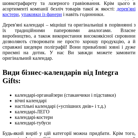
шовкотрафарету та лазерного гравіювання. Крім цього в
асортименті компанії безліч товарів такої ж якості:
дерев'яні
костери
,
упаковки із фанери
і навіть годинники.
Дерев'яні календарі – міцніші та оригінальніші в порівнянні з
їх традиційними паперовими аналогами. Власне
виробництво, а також використання високоякісної сировини
дозволяють створювати не просто хорошу продукцію, а й
справжні шедеври поліграфії! Вони привабливі зовні і дуже
приємні на дотик. У нас Ви завжди можете замовити
оригінальний календар.
Види бізнес-календарів від Integra
Gifts:
календарі-органайзери (стаканчики і підставки)
вічні календарі
настільні календарі («успішних днів» і т.д.)
календарі-ЛЕГО
календарі-костери
календарі-тубуси
Будь-який виріб у цій категорії можна придбати. Крім того,