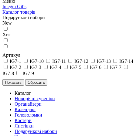
Меню
Integra Gifts
Каталог товарів
Подарункові набори
New
Хит
Артикул
IG7-1
IG7-10
IG7-11
IG7-12
IG7-13
IG7-14
IG7-2
IG7-3
IG7-4
IG7-5
IG7-6
IG7-7
IG7-8
IG7-9
Каталог
Новорічні сувеніри
Органайзери
Календарі
Головоломки
Костери
Листівки
Подарункові набори