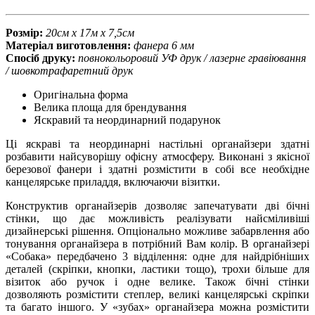
Розмір:
20см х 17м х 7,5см
Матеріал виготовлення:
фанера 6 мм
Спосіб друку:
повнокольоровий УФ друк / лазерне гравіювання
/ шовкотрафаретний друк
Оригінальна форма
Велика площа для брендування
Яскравий та неординарний подарунок
Ці яскраві та неординарні настільні органайзери здатні
розбавити найсуворішу офісну атмосферу. Виконані з якісної
березової фанери і здатні розмістити в собі все необхідне
канцелярське приладдя, включаючи візитки.
Конструктив органайзерів дозволяє запечатувати дві бічні
стінки, що дає можливість реалізувати найсміливіші
дизайнерські рішення. Опціонально можливе забарвлення або
тонування органайзера в потрібний Вам колір. В органайзері
«Собака» передбачено 3 відділення: одне для найдрібніших
деталей (скріпки, кнопки, ластики тощо), трохи більше для
візиток або ручок і одне велике. Також бічні стінки
дозволяють розмістити степлер, великі канцелярські скріпки
та багато іншого. У «зубах» органайзера можна розмістити