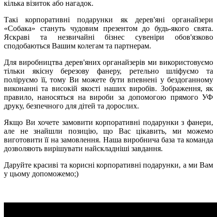
кілька візиток або нагадок.
Такі корпоративні подарунки як дерев'яні органайзери
«Собака» стануть чудовим презентом до будь-якого свята.
Яскраві та незвичайні бізнес сувеніри обов'язково
сподобаються Вашим колегам та партнерам.
Для виробництва дерев'яних органайзерів ми використовуємо
тільки якісну березову фанеру, ретельно шліфуємо та
поліруємо її, тому Ви можете бути впевнені у бездоганному
виконанні та високій якості наших виробів. Зображення, як
правило, наносяться на вироби за допомогою прямого УФ
друку, безпечного для дітей та дорослих.
Якщо Ви хочете замовити корпоративні подарунки з фанери,
але не знайшли позицію, що Вас цікавить, ми можемо
виготовити її на замовлення. Наша виробнича база та команда
дозволяють вирішувати найскладніші завдання.
Даруйте красиві та корисні корпоративні подарунки, а ми Вам
у цьому допоможемо;)