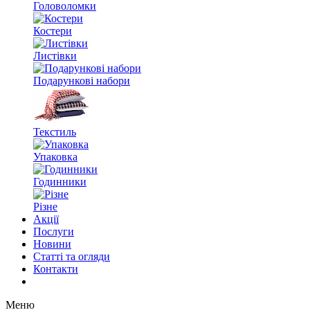
Головоломки
Костери
Листівки
Подарункові набори
Текстиль
Упаковка
Годинники
Різне
Акції
Послуги
Новини
Статті та огляди
Контакти
Меню