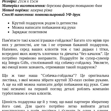
Розміри:
21см х 15см
Матеріал виготовлення:
березова фанера товщиною 4мм
Метод порізки:
лазерна різка
Спосіб нанесення: повнокольоровий УФ друк
Крутий подарунок родом із дитинства
Можна написати побажання від руки
Заряджає позитивом
Пам'ятаєте такі класні іграшки-гойдалки? Багато хто мріяв про
них у дитинстві, але так і не отримав бажаний подарунок.
Напевно, серед ваших клієнтів теж є такі дядьки і тітки,
всередині яких живуть хлопчики та дівчатка “без качалок”. Це
потрібно терміново виправити. Подаруйте їм супер-сувенір
від Integra Gifts, стилізований під собачку-гойдалку. Уявляєте,
які емоції вони зазнають, отримавши такий подарунок?
Що ж таке наша "Собачка-гойдалка"? Це оригінальна
листівка, з якої можна зібрати крутий 3D-пазл своїми руками.
А ще на ній можна написати добрі побажання від руки. Саме
такі незначні на перший погляд деталі роблять компанію
турботливою в очах клієнтів.
Цінність подарунка ще й у тому, що ваші партнери збиратиму
його самі. Для цього потрібно легко вийняти деталі
конструктора з пазів листівки і з'єднати їх один з одним.