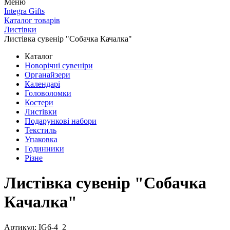
Меню
Integra Gifts
Каталог товарів
Листівки
Листівка сувенір "Собачка Качалка"
Каталог
Новорічні сувеніри
Органайзери
Календарі
Головоломки
Костери
Листівки
Подарункові набори
Текстиль
Упаковка
Годинники
Різне
Листівка сувенір "Собачка
Качалка"
Артикул: IG6-4_2