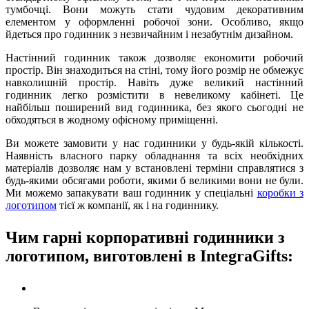
тумбочці. Вони можуть стати чудовим декоративним
елементом у оформленні робочої зони. Особливо, якщо
йдеться про годинник з незвичайним і незабутнім дизайном.
Настінний годинник також дозволяє економити робочий
простір. Він знаходиться на стіні, тому його розмір не обмежує
навколишній простір. Навіть дуже великий настінний
годинник легко розмістити в невеликому кабінеті. Це
найбільш поширений вид годинника, без якого сьогодні не
обходяться в жодному офісному приміщенні.
Ви можете замовити у нас годинники у будь-якій кількості.
Наявність власного парку обладнання та всіх необхідних
матеріалів дозволяє нам у встановлені терміни справлятися з
будь-якими обсягами роботи, якими б великими вони не були.
Ми можемо запакувати ваш годинник у спеціальні
коробки з
логотипом
тієї ж компанії, як і на годиннику.
Чим гарні корпоративні годинники з
логотипом, виготовлені в IntegraGifts: