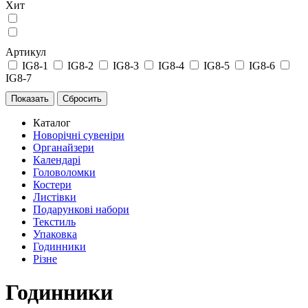
Хит
Артикул
IG8-1
IG8-2
IG8-3
IG8-4
IG8-5
IG8-6
IG8-7
Каталог
Новорічні сувеніри
Органайзери
Календарі
Головоломки
Костери
Листівки
Подарункові набори
Текстиль
Упаковка
Годинники
Різне
Годинники