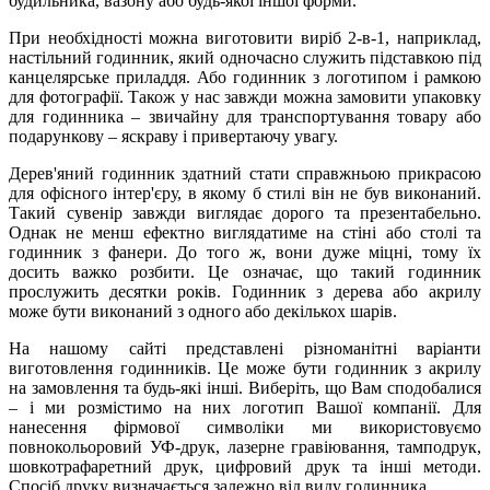
будильника, вазону або будь-якої іншої форми.
При необхідності можна виготовити виріб 2-в-1, наприклад,
настільний годинник, який одночасно служить підставкою під
канцелярське приладдя. Або годинник з логотипом і рамкою
для фотографії. Також у нас завжди можна замовити упаковку
для годинника – звичайну для транспортування товару або
подарункову – яскраву і привертаючу увагу.
Дерев'яний годинник здатний стати справжньою прикрасою
для офісного інтер'єру, в якому б стилі він не був виконаний.
Такий сувенір завжди виглядає дорого та презентабельно.
Однак не менш ефектно виглядатиме на стіні або столі та
годинник з фанери. До того ж, вони дуже міцні, тому їх
досить важко розбити. Це означає, що такий годинник
прослужить десятки років. Годинник з дерева або акрилу
може бути виконаний з одного або декількох шарів.
На нашому сайті представлені різноманітні варіанти
виготовлення годинників. Це може бути годинник з акрилу
на замовлення та будь-які інші. Виберіть, що Вам сподобалися
– і ми розмістимо на них логотип Вашої компанії. Для
нанесення фірмової символіки ми використовуємо
повнокольоровий УФ-друк, лазерне гравіювання, тамподрук,
шовкотрафаретний друк, цифровий друк та інші методи.
Спосіб друку визначається залежно від виду годинника.