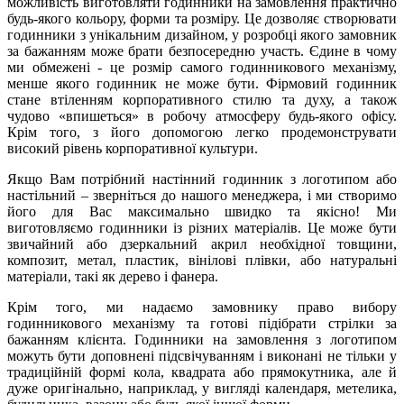
можливість виготовляти годинники на замовлення практично
будь-якого кольору, форми та розміру. Це дозволяє створювати
годинники з унікальним дизайном, у розробці якого замовник
за бажанням може брати безпосередню участь. Єдине в чому
ми обмежені - це розмір самого годинникового механізму,
менше якого годинник не може бути. Фірмовий годинник
стане втіленням корпоративного стилю та духу, а також
чудово «впишеться» в робочу атмосферу будь-якого офісу.
Крім того, з його допомогою легко продемонструвати
високий рівень корпоративної культури.
Якщо Вам потрібний настінний годинник з логотипом або
настільний – зверніться до нашого менеджера, і ми створимо
його для Вас максимально швидко та якісно! Ми
виготовляємо годинники із різних матеріалів. Це може бути
звичайний або дзеркальний акрил необхідної товщини,
композит, метал, пластик, вінілові плівки, або натуральні
матеріали, такі як дерево і фанера.
Крім того, ми надаємо замовнику право вибору
годинникового механізму та готові підібрати стрілки за
бажанням клієнта. Годинники на замовлення з логотипом
можуть бути доповнені підсвічуванням і виконані не тільки у
традиційній формі кола, квадрата або прямокутника, але й
дуже оригінально, наприклад, у вигляді календаря, метелика,