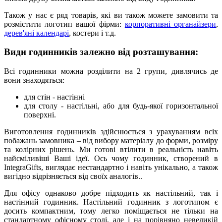
Також у нас є ряд товарів, які ви також можете замовити та
розмістити логотип вашої фірми:
корпоративні органайзери
,
дерев'яні календарі
, костери і т.д.
Види годинників залежно від розташування:
Всі годинники можна розділити на 2 групи, дивлячись де
вони знаходяться:
для стін - настінні
для столу - настільні, або для будь-якої горизонтальної
поверхні.
Виготовлення годинників здійснюється з урахуванням всіх
побажань замовника – від вибору матеріалу до форми, розміру
та колірних рішень. Ми готові втілити в реальність навіть
найсміливіші Ваші ідеї. Ось чому годинник, створений в
IntegraGifts, виглядає нестандартно і навіть унікально, а також
вигідно відрізняється від своїх аналогів..
Для офісу однаково добре підходить як настільний, так і
настінний годинник. Настільний годинник з логотипом є
досить компактним, тому легко поміщається не тільки на
стандартному офісному столі, але і на порівняно невеликій