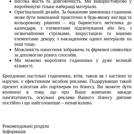
Висока якість та довговічність. Ми використовуємо у
виробництві тільки найкращі матеріали.
Оригінальний дизайн. За бажанням замовника годинник
може бути виконаний практично в будь-якому вигляді та
кольоровому рішенні – від барвистого метелика до
календаря, з елементами підсвічування або без, з
незвичайними стрілками, інкрустацією та іншими
елементами декору, з накладенням одних матеріалів на
інші тощо.
Можливість нанесення зображень та фірмової символіки
за допомогою різних способів.
Ми можемо виробляти годинники у дуже великій
кількості.
Брендовані настільні годинники, втім, також як і настінні та
наручні, є ефективним засобом реклами. Подарувавши такий
презент клієнтам або партнерам по бізнесу, Ви можете бути
впевнені в тому, що про Вашу компанію завжди
пам'ятатимуть, оскільки реклама Вашого бізнесу діятиме
постійно і що найголовніше – ненав'язливо.
Рекомендовані розділи
Інформація