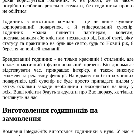
років користується годинник. А на роботі, де за часом
потрібно особливо ретельно стежити, без годинника просто
не обійтися.
Годинник з логотипом компанії – це не лише чудовий
корпоративний подарунок, а й універсальний сувенір.
Годинник можна піднести партнерам, колегам,
постачальникам або клієнтам, незалежно від їхньої статі, віку,
статусу та практично на будь-яке свято, будь то Новий рік, 8
березня чи ювілей компанії.
Брендований годинник - не тільки красивий і стильний, але
також практичний і функціональний презент. Він допомагає
відстежувати час, прикрашає інтер'єр, а також виконує
іміджеву та рекламну функції. На відміну від багатьох інших
подарунків, цей сувенір не буде просто припадати пилом у
кутку, оскільки завжди необхідний і знаходиться на виду у
всіх. Ваші клієнти будуть згадувати про Вас щоразу, як тільки
поглянуть на час.
Виготовлення годинників на
замовлення
Компанія IntegraGifts виготовляє годинники з нуля. У нас є