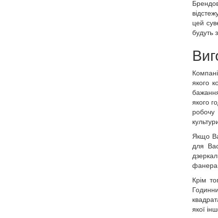
Брендов
відстеж
цей сув
будуть 
Виг
Компані
якого к
бажання
якого г
робочу 
культури
Якщо Ва
для Вас
дзеркал
фанера
Крім то
Годинни
квадрат
якої ін