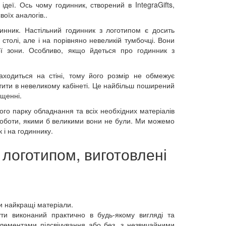
 ідеї. Ось чому годинник, створений в IntegraGifts,
воїх аналогів..
динник. Настільний годинник з логотипом є досить
толі, але і на порівняно невеликій тумбочці. Вони
ї зони. Особливо, якщо йдеться про годинник з
аходиться на стіні, тому його розмір не обмежує
стити в невеликому кабінеті. Це найбільш поширений
іщенні.
ного парку обладнання та всіх необхідних матеріалів
роботи, якими б великими вони не були. Ми можемо
к і на годиннику.
 логотипом, виготовлені
ки найкращі матеріали.
и виконаний практично в будь-якому вигляді та
елементами підсвічування або без, з незвичайними