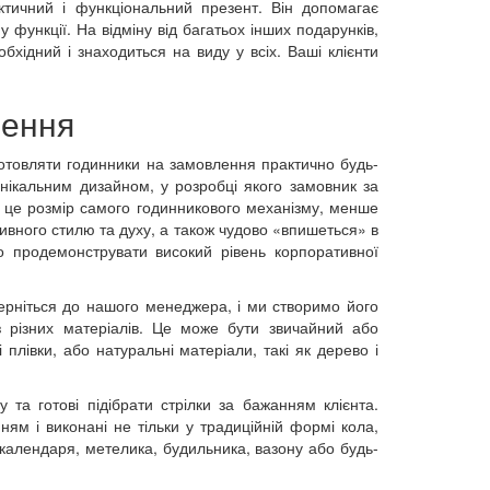
ктичний і функціональний презент. Він допомагає
у функції. На відміну від багатьох інших подарунків,
бхідний і знаходиться на виду у всіх. Ваші клієнти
лення
иготовляти годинники на замовлення практично будь-
нікальним дизайном, у розробці якого замовник за
це розмір самого годинникового механізму, менше
ивного стилю та духу, а також чудово «впишеться» в
о продемонструвати високий рівень корпоративної
ерніться до нашого менеджера, і ми створимо його
 різних матеріалів. Це може бути звичайний або
 плівки, або натуральні матеріали, такі як дерево і
та готові підібрати стрілки за бажанням клієнта.
ям і виконані не тільки у традиційній формі кола,
 календаря, метелика, будильника, вазону або будь-