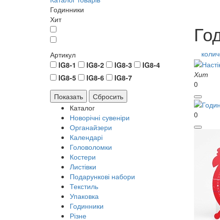
Годинники
Хит
Го
колич
Артикул
IG8-1
IG8-2
IG8-3
IG8-4
Хит
IG8-5
IG8-6
IG8-7
0
Каталог
0
Новорічні сувеніри
Органайзери
Календарі
Головоломки
Костери
Листівки
Подарункові набори
Текстиль
Упаковка
Годинники
Різне