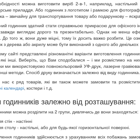
бхідності можна виготовити виріб 2-в-1, наприклад, настільний
рське приладдя. Або годинник з логотипом і рамкою для фотографі
ка – звичайну для транспортування товару або подарункову – яскра
ний годинник здатний стати справжньою прикрасою для офісного інте
 завжди виглядає дорого та презентабельно. Однак не менш ефек
 До того ж, вони дуже міцні, тому їх досить важко розбити. Це оз
к з дерева або акрилу може бути виконаний з одного або декількох 
му сайті представлені різноманітні варіанти виготовлення годинни
-які інші. Виберіть, що Вам сподобалися – і ми розмістимо на н
ки ми використовуємо повнокольоровий УФ-друк, лазерне гравіюв
 інші методи. Спосіб друку визначається залежно від виду годинника.
 нас є ряд товарів, які ви також можете замовити та розмісти
ні календарі
, костери і т.д.
 годинників залежно від розташування:
инники можна розділити на 2 групи, дивлячись де вони знаходяться:
я стін - настінні
я столу - настільні, або для будь-якої горизонтальної поверхні.
лення годинників здійснюється з урахуванням всіх побажань замо