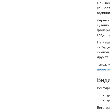
При нео
канцеля
годинни
Дерев'я
сувенір
фанери.
Годинни
На нашо
та будь
символі
друк та
Також у
дерев'я
Види
Всі год
дл
дл
Виготов