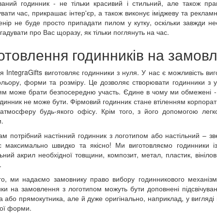
аний годинник - не тільки красивий і стильний, але також пра
увати час, прикрашає інтер'єр, а також виконує іміджеву та рекламн
енір не буде просто припадати пилом у кутку, оскільки завжди нео
згадувати про Вас щоразу, як тільки поглянуть на час.
отовлення годинників на замов
я IntegraGifts виготовляє годинники з нуля. У нас є можливість в
ольору, форми та розміру. Це дозволяє створювати годинники з у
м може брати безпосередню участь. Єдине в чому ми обмежені - 
одинник не може бути. Фірмовий годинник стане втіленням корпорат
атмосферу будь-якого офісу. Крім того, з його допомогою легк
.
м потрібний настінний годинник з логотипом або настільний – зв
 максимально швидко та якісно! Ми виготовляємо годинники із
ьний акрил необхідної товщини, композит, метал, пластик, вінілові
.
го, ми надаємо замовнику право вибору годинникового механізму 
ки на замовлення з логотипом можуть бути доповнені підсвічуванн
а або прямокутника, але й дуже оригінально, наприклад, у вигляді
шої форми.