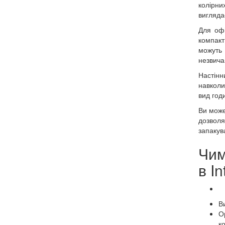
колірни
виглядає
Для офі
компакт
можуть
незвича
Настінн
навколи
вид год
Ви може
дозволя
запакув
Чим
в In
Ви
О
к