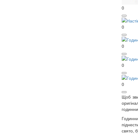
0
0
0
0
0
Щоб зви
оригіна
годинни
Годинни
піднест
свято, б