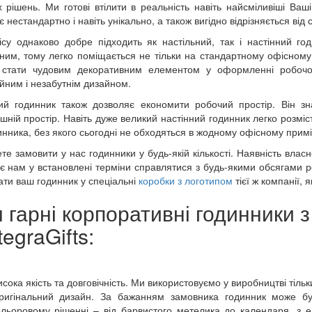
х рішень. Ми готові втілити в реальність навіть найсміливіші Ваші
 нестандартно і навіть унікально, а також вигідно відрізняється від с
су однаково добре підходить як настільний, так і настінний го
ним, тому легко поміщається не тільки на стандартному офісному с
 стати чудовим декоративним елементом у оформленні робочо
йним і незабутнім дизайном.
ий годинник також дозволяє економити робочий простір. Він зн
шній простір. Навіть дуже великий настінний годинник легко розмі
инника, без якого сьогодні не обходяться в жодному офісному прим
те замовити у нас годинники у будь-якій кількості. Наявність влас
є нам у встановлені терміни справлятися з будь-якими обсягами 
ати ваш годинник у спеціальні
коробки з логотипом
тієї ж компанії, я
 гарні корпоративні годинники з
tegraGifts:
сока якість та довговічність. Ми використовуємо у виробництві тіль
ригінальний дизайн. За бажанням замовника годинник може бут
ольоровому рішенні – від барвистого метелика до календаря, з 