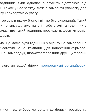
 годинник, який одночасно служить підставкою під
ї. Також у нас завжди можна замовити упаковку для
ву і привертаючу увагу.
р'єру, в якому б стилі він не був виконаний. Такий
тно виглядатиме на стіні або столі та годинник з
начає, що такий годинник прослужить десятки років.
шарів.
ків. Це може бути годинник з акрилу на замовлення
их логотип Вашої компанії. Для нанесення фірмової
ання, тамподрук, шовкотрафаретний друк, цифровий
ти логотип вашої фірми:
корпоративні органайзери
,
вника – від вибору матеріалу до форми, розміру та