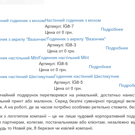
Настінний годинник з мохом
Артикул: IG8-7
Подробнее
Цена от 0 грн.
Годинник з акрилу "Вазончик"
Артикул: IG8-3
Подробнее
Цена от 0 грн.
Годинник настільний Mini
Артикул: IG8-6
Подробнее
Цена от 0 грн.
Годинник настінний Шестикутник
Артикул: IG8-5
Подроб
Цена от 0 грн.
чайний подарунок перетворився на унікальний, достатньо нанест
льний принт або малюнок. Серед безлічі сувенірної продукції вел
к. А на роботі, де за часом потрібно особливо ретельно стежити, бе
к з логотипом компанії – це не лише чудовий корпоративний пода
и партнерам, колегам, постачальникам або клієнтам, незалежно від ї
удь то Новий рік, 8 березня чи ювілей компанії.