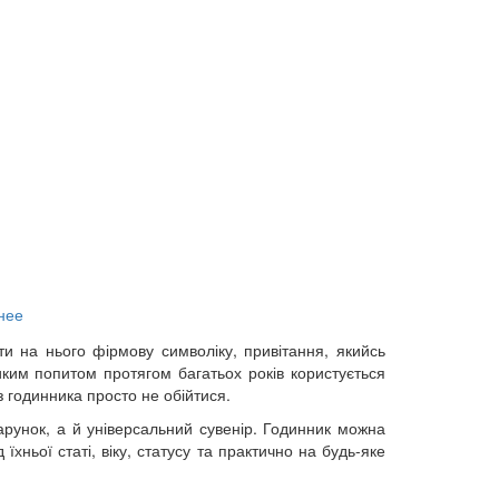
нее
и на нього фірмову символіку, привітання, якийсь
иким попитом протягом багатьох років користується
з годинника просто не обійтися.
рунок, а й універсальний сувенір. Годинник можна
хньої статі, віку, статусу та практично на будь-яке