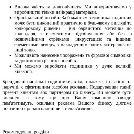
Висока якість та довговічність. Ми використовуємо у
виробництві тільки найкращі матеріали.
Оригінальний дизайн. За бажанням замовника годинник
може бути виконаний практично в будь-якому вигляді та
кольоровому рішенні – від барвистого метелика до
календаря, з елементами підсвічування або без, з
незвичайними стрілками, інкрустацією та іншими
елементами декору, з накладенням одних матеріалів на
інші тощо.
Можливість нанесення зображень та фірмової символіки
за допомогою різних способів.
Ми можемо виробляти годинники у дуже великій
кількості.
Брендовані настільні годинники, втім, також як і настінні та
наручні, є ефективним засобом реклами. Подарувавши такий
презент клієнтам або партнерам по бізнесу, Ви можете бути
впевнені в тому, що про Вашу компанію завжди
пам'ятатимуть, оскільки реклама Вашого бізнесу діятиме
постійно і що найголовніше – ненав'язливо.
Рекомендовані розділи