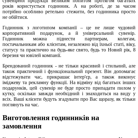
сувенірної продукції великим попитом протягом багатьох
років користується годинник. А на роботі, де за часом
потрібно особливо ретельно стежити, без годинника просто
не обійтися.
Годинник з логотипом компанії – це не лише чудовий
корпоративний подарунок, а й універсальний сувенір.
Годинник можна піднести партнерам, колегам,
постачальникам або клієнтам, незалежно від їхньої статі, віку,
статусу та практично на будь-яке свято, будь то Новий рік, 8
березня чи ювілей компанії.
Брендований годинник - не тільки красивий і стильний, але
також практичний і функціональний презент. Він допомагає
відстежувати час, прикрашає інтер'єр, а також виконує
іміджеву та рекламну функції. На відміну від багатьох інших
подарунків, цей сувенір не буде просто припадати пилом у
кутку, оскільки завжди необхідний і знаходиться на виду у
всіх. Ваші клієнти будуть згадувати про Вас щоразу, як тільки
поглянуть на час.
Виготовлення годинників на
замовлення