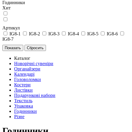
Годинники
Хит
Артикул
IG8-1
IG8-2
IG8-3
IG8-4
IG8-5
IG8-6
IG8-7
Каталог
Новорічні сувеніри
Органайзери
Календарі
Головоломки
Костери
Листівки
Подарункові набори
Текстиль
Упаковка
Годинники
Різне
Годинники