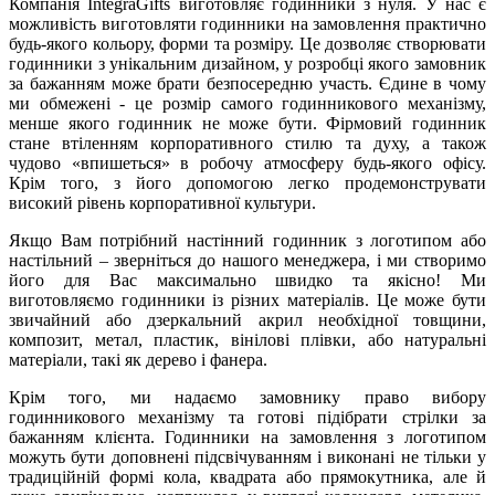
Компанія IntegraGifts виготовляє годинники з нуля. У нас є
можливість виготовляти годинники на замовлення практично
будь-якого кольору, форми та розміру. Це дозволяє створювати
годинники з унікальним дизайном, у розробці якого замовник
за бажанням може брати безпосередню участь. Єдине в чому
ми обмежені - це розмір самого годинникового механізму,
менше якого годинник не може бути. Фірмовий годинник
стане втіленням корпоративного стилю та духу, а також
чудово «впишеться» в робочу атмосферу будь-якого офісу.
Крім того, з його допомогою легко продемонструвати
високий рівень корпоративної культури.
Якщо Вам потрібний настінний годинник з логотипом або
настільний – зверніться до нашого менеджера, і ми створимо
його для Вас максимально швидко та якісно! Ми
виготовляємо годинники із різних матеріалів. Це може бути
звичайний або дзеркальний акрил необхідної товщини,
композит, метал, пластик, вінілові плівки, або натуральні
матеріали, такі як дерево і фанера.
Крім того, ми надаємо замовнику право вибору
годинникового механізму та готові підібрати стрілки за
бажанням клієнта. Годинники на замовлення з логотипом
можуть бути доповнені підсвічуванням і виконані не тільки у
традиційній формі кола, квадрата або прямокутника, але й