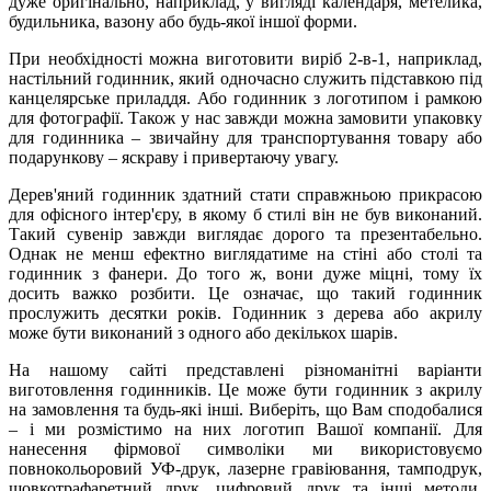
дуже оригінально, наприклад, у вигляді календаря, метелика,
будильника, вазону або будь-якої іншої форми.
При необхідності можна виготовити виріб 2-в-1, наприклад,
настільний годинник, який одночасно служить підставкою під
канцелярське приладдя. Або годинник з логотипом і рамкою
для фотографії. Також у нас завжди можна замовити упаковку
для годинника – звичайну для транспортування товару або
подарункову – яскраву і привертаючу увагу.
Дерев'яний годинник здатний стати справжньою прикрасою
для офісного інтер'єру, в якому б стилі він не був виконаний.
Такий сувенір завжди виглядає дорого та презентабельно.
Однак не менш ефектно виглядатиме на стіні або столі та
годинник з фанери. До того ж, вони дуже міцні, тому їх
досить важко розбити. Це означає, що такий годинник
прослужить десятки років. Годинник з дерева або акрилу
може бути виконаний з одного або декількох шарів.
На нашому сайті представлені різноманітні варіанти
виготовлення годинників. Це може бути годинник з акрилу
на замовлення та будь-які інші. Виберіть, що Вам сподобалися
– і ми розмістимо на них логотип Вашої компанії. Для
нанесення фірмової символіки ми використовуємо
повнокольоровий УФ-друк, лазерне гравіювання, тамподрук,
шовкотрафаретний друк, цифровий друк та інші методи.