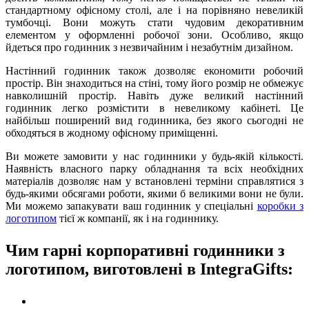
стандартному офісному столі, але і на порівняно невеликій
тумбочці. Вони можуть стати чудовим декоративним
елементом у оформленні робочої зони. Особливо, якщо
йдеться про годинник з незвичайним і незабутнім дизайном.
Настінний годинник також дозволяє економити робочий
простір. Він знаходиться на стіні, тому його розмір не обмежує
навколишній простір. Навіть дуже великий настінний
годинник легко розмістити в невеликому кабінеті. Це
найбільш поширений вид годинника, без якого сьогодні не
обходяться в жодному офісному приміщенні.
Ви можете замовити у нас годинники у будь-якій кількості.
Наявність власного парку обладнання та всіх необхідних
матеріалів дозволяє нам у встановлені терміни справлятися з
будь-якими обсягами роботи, якими б великими вони не були.
Ми можемо запакувати ваш годинник у спеціальні
коробки з
логотипом
тієї ж компанії, як і на годиннику.
Чим гарні корпоративні годинники з
логотипом, виготовлені в IntegraGifts: