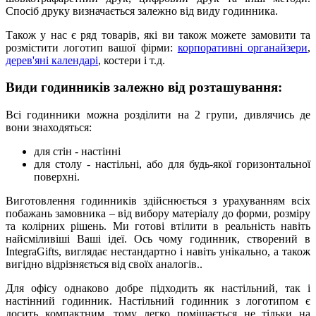
Спосіб друку визначається залежно від виду годинника.
Також у нас є ряд товарів, які ви також можете замовити та
розмістити логотип вашої фірми:
корпоративні органайзери
,
дерев'яні календарі
, костери і т.д.
Види годинників залежно від розташування:
Всі годинники можна розділити на 2 групи, дивлячись де
вони знаходяться:
для стін - настінні
для столу - настільні, або для будь-якої горизонтальної
поверхні.
Виготовлення годинників здійснюється з урахуванням всіх
побажань замовника – від вибору матеріалу до форми, розміру
та колірних рішень. Ми готові втілити в реальність навіть
найсміливіші Ваші ідеї. Ось чому годинник, створений в
IntegraGifts, виглядає нестандартно і навіть унікально, а також
вигідно відрізняється від своїх аналогів..
Для офісу однаково добре підходить як настільний, так і
настінний годинник. Настільний годинник з логотипом є
досить компактним, тому легко поміщається не тільки на