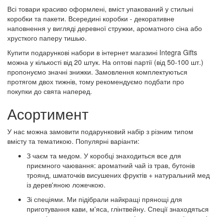
Всі товари красиво оформлені, вміст упакований у стильні
коробки та пакети. Всередині коробки - декоративне
наповнення у вигляді деревної стружки, ароматного сіна або
хрусткого паперу тишью.
Купити подарункові набори в інтернет магазині Integra Gifts
можна у кількості від 20 штук. На оптові партії (від 50-100 шт.)
пропонуємо значні знижки. Замовлення комплектуються
протягом двох тижнів, тому рекомендуємо подбати про
покупки до свята наперед.
Асортимент
У нас можна замовити подарунковий набір з різним типом
вмісту та тематикою. Популярні варіанти:
З чаєм та медом. У коробці знаходиться все для
приємного чаювання: ароматний чай із трав, бутонів
троянд, шматочків висушених фруктів + ​​натуральний мед
із дерев'яною ложечкою.
Зі спеціями. Ми підібрали найкращі прянощі для
приготування кави, м'яса, глінтвейну. Спеції знаходяться