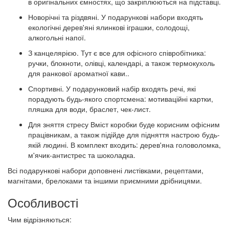
в оригінальних ємностях, що закріплюються на підставці.
Новорічні та різдвяні. У подарункові набори входять
екологічні дерев'яні ялинкові іграшки, солодощі,
алкогольні напої.
З канцелярією. Тут є все для офісного співробітника:
ручки, блокноти, олівці, календарі, а також термокухоль
для ранкової ароматної кави..
Спортивні. У подарунковий набір входять речі, які
порадують будь-якого спортсмена: мотиваційні картки,
пляшка для води, браслет, чек-лист.
Для зняття стресу Вміст коробки буде корисним офісним
працівникам, а також підійде для підняття настрою будь-
якій людині. В комплект входить: дерев'яна головоломка,
м'ячик-антистрес та шоколадка.
Всі подарункові набори доповнені листівками, рецептами,
магнітами, брелоками та іншими приємними дрібницями.
Особливості
Чим відрізняються: