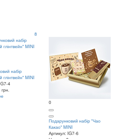
8
овий набір
й глінтвейн" MINI
IG7-4
 грн.
ее
0
Подарунковий набір "Чао
Какао" MINI
Артикул: IG7-6