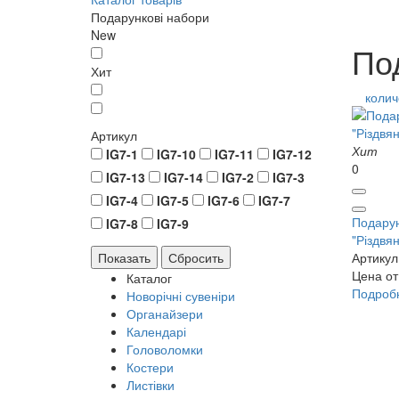
Подарункові набори
New
По
Хит
колич
Артикул
Хит
IG7-1
IG7-10
IG7-11
IG7-12
0
IG7-13
IG7-14
IG7-2
IG7-3
IG7-4
IG7-5
IG7-6
IG7-7
Подарун
IG7-8
IG7-9
"Різдвян
Артикул
Цена от 
Каталог
Подроб
Новорічні сувеніри
Органайзери
Календарі
Головоломки
Костери
Листівки