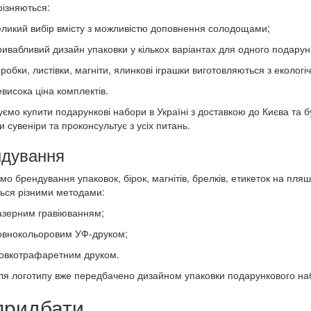
різняються:
еликий вибір вмісту з можливістю доповнення солодощами;
ривабливий дизайн упаковки у кількох варіантах для одного подарун
робки, листівки, магніти, ялинкові іграшки виготовляються з екологі
евисока ціна комплектів.
ємо купити подарункові набори в Україні з доставкою до Києва та 
и сувеніри та проконсультує з усіх питань.
дування
мо брендування упаковок, бірок, магнітів, брелків, етикеток на пля
ься різними методами:
азерним гравіюванням;
овнокольоровим УФ-друком;
овкотрафаретним друком.
ля логотипу вже передбачено дизайном упаковки подарункового набо
придбати