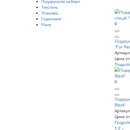
Подарункові набори
Текстиль
Упаковка
Годинники
0
Різне
Подарун
"For Re
Артикул
Цена от 
Подроб
0
Подарун
Black"
Артикул
Цена от 
Подроб
1
2
>