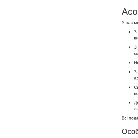
Асо
У нас м
З
в
З
є
Но
З 
а
С
во
Д
л
Всі под
Особ