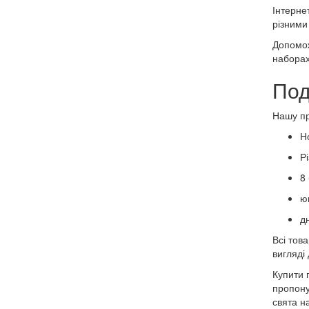
Інтернет
різними
Допомож
наборах,
Под
Нашу пр
Н
Рі
8
ю
д
Всі тов
вигляді
Купити п
пропону
свята н