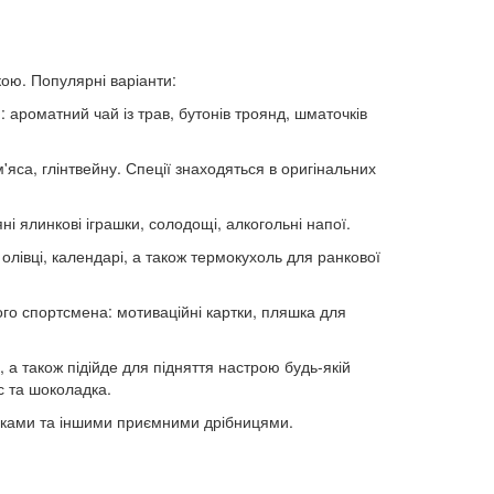
ою. Популярні варіанти:
 ароматний чай із трав, бутонів троянд, шматочків
'яса, глінтвейну. Спеції знаходяться в оригінальних
яні ялинкові іграшки, солодощі, алкогольні напої.
 олівці, календарі, а також термокухоль для ранкової
ого спортсмена: мотиваційні картки, пляшка для
 а також підійде для підняття настрою будь-якій
с та шоколадка.
локами та іншими приємними дрібницями.