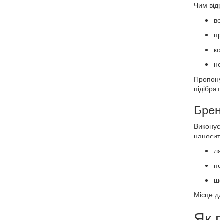
Чим від
в
п
ко
н
Пропону
підібрат
Брен
Виконує
наносит
л
п
ш
Місце д
Як 