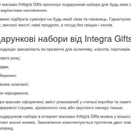
 магазин Integra Gifts пропонує подарункові набори для будь-яких свя
 варіантами наповнення.
емо підібрати сувеніри на будь-який смак та гаманець. Гарантуємо,
 високої якості: свіжі продукти, а посуд без тріщин і сколів.
арункові набори від Integra Gift
одукцію замовляють як презенти для колективу, клієнтів, партнерів. 
ового року;
здва;
 березня;
вілею компанії;
ня народження.
ари красиво оформлені, вміст упакований у стильні коробки та паке
 деревної стружки, ароматного сіна або хрусткого паперу тишью.
одарункові набори в інтернет магазині Integra Gifts можна у кількості
ємо значні знижки. Замовлення комплектуються протягом двох тижн
аперед.