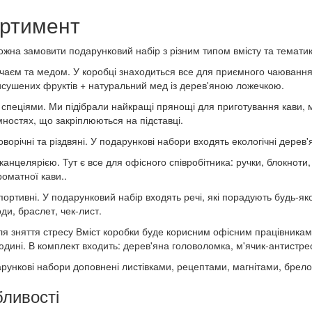
ртимент
ожна замовити подарунковий набір з різним типом вмісту та тематик
 чаєм та медом. У коробці знаходиться все для приємного чаювання:
исушених фруктів + ​​натуральний мед із дерев'яною ложечкою.
і спеціями. Ми підібрали найкращі прянощі для приготування кави, м
мностях, що закріплюються на підставці.
ворічні та різдвяні. У подарункові набори входять екологічні дерев'
канцелярією. Тут є все для офісного співробітника: ручки, блокноти,
роматної кави..
портивні. У подарунковий набір входять речі, які порадують будь-як
ди, браслет, чек-лист.
ля зняття стресу Вміст коробки буде корисним офісним працівникам,
юдині. В комплект входить: дерев'яна головоломка, м'ячик-антистре
арункові набори доповнені листівками, рецептами, магнітами, бре
ливості