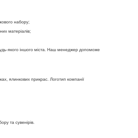
кового набору;
чних матеріалів;
будь-якого іншого міста. Наш менеджер допоможе
шках, ялинкових прикрас. Логотип компанії
ру та сувенірів.